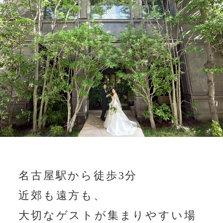
結婚式までの流れ
ウエディングレポート
キャンペーン・特典
スタッフの想い
トピックス
よくあるご質問
ご列席者様へ
名古屋駅から徒歩3分
アクセス
近郊も遠方も、
レストラン
クルヴェットダイニング
大切なゲストが集まりやすい場