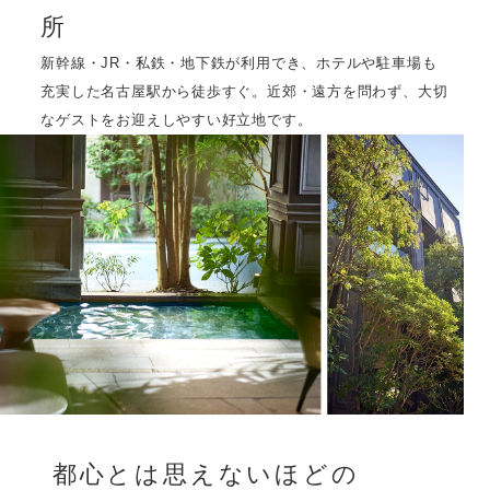
所
ブログ
新幹線・JR・私鉄・地下鉄が利用でき、ホテルや駐車場も
充実した名古屋駅から徒歩すぐ。近郊・遠方を問わず、大切
052-562-5528
電話でフェア予約 :
なゲストをお迎えしやすい好立地です。
平日 10:00 ～ 19:00 土日祝9:00 ～ 20:00
都心とは思えないほどの