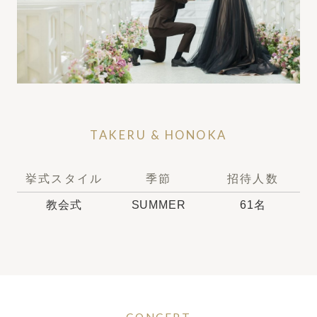
結婚式までの流れ
ウエディングレポート
キャンペーン・特典
スタッフの想い
TAKERU & HONOKA
トピックス
挙式スタイル
季節
招待人数
よくあるご質問
教会式
SUMMER
61名
ご列席者様へ
アクセス
レストラン
クルヴェットダイニング
CONCEPT