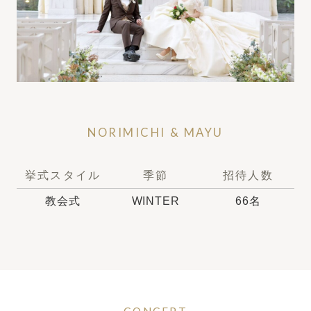
結婚式までの流れ
ウエディングレポート
キャンペーン・特典
スタッフの想い
NORIMICHI & MAYU
トピックス
挙式スタイル
季節
招待人数
よくあるご質問
教会式
WINTER
66名
ご列席者様へ
アクセス
レストラン
クルヴェットダイニング
CONCEPT