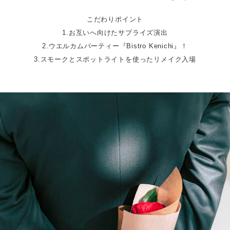
こだわりポイント
1.お互いへ向けたサプライズ演出
2.ウエルカムパーティー『Bistro Kenichi』！
3.スモークとスポットライトを使ったリメイク入場