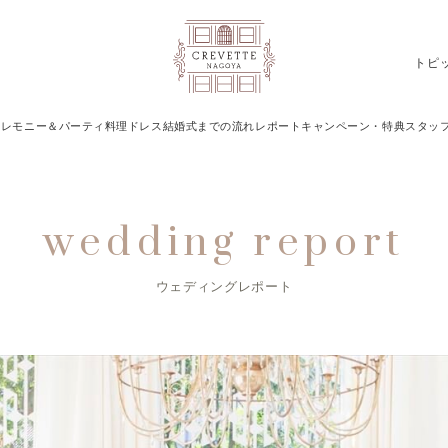
トピ
ブライダルフェア一覧を見る
セレモニー＆パーティ
料理
ドレス
結婚式までの流れ
レポート
キャンペーン・特典
スタッ
wedding report
ウェディングレポート