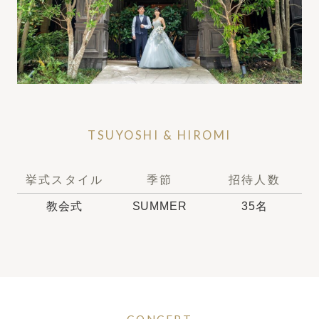
結婚式までの流れ
ウエディングレポート
キャンペーン・特典
スタッフの想い
TSUYOSHI & HIROMI
トピックス
挙式スタイル
季節
招待人数
よくあるご質問
教会式
SUMMER
35名
ご列席者様へ
アクセス
レストラン
クルヴェットダイニング
CONCEPT