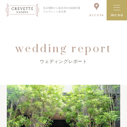
名古屋駅から徒歩3分の結婚式場
クルヴェット名古屋
access
menu
ブライダルフェア一覧を見る
wedding report
ウェディングレポート
クルヴェット名古屋の結婚式
コンセプト
セレモニー＆パーティ
ドレス＆アイテム
料理・デザート