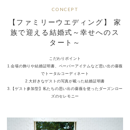
ブログ
CONCEPT
【ファミリーウエディング】 家
052-562-5528
電話でフェア予約 :
族で迎える結婚式～幸せへのス
タート～
平日 10:00 ～ 19:00 土日祝9:00 ～ 20:00
こだわりポイント
1.会場の飾りや結婚証明書、ペーパーアイテムなど思い出の薔薇
でトータルコーディネート
2.大好きなゲストの写真が載った結婚証明書
3.【ゲスト参加型】私たちの思い出の薔薇を使ったダーズンロー
ズのセレモニー