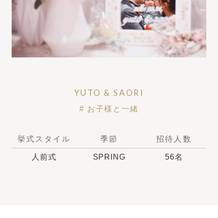
結婚式までの流れ
ウエディングレポート
キャンペーン・特典
スタッフの想い
YUTO & SAORI
# お子様と一緒
トピックス
よくあるご質問
挙式スタイル
季節
招待人数
人前式
SPRING
56名
ご列席者様へ
アクセス
レストラン
クルヴェットダイニング