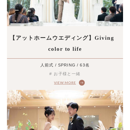
結婚式までの流れ
ウエディングレポート
キャンペーン・特典
【アットホームウエディング】Giving
color to life
スタッフの想い
人前式 / SPRING / 63名
トピックス
# お子様と一緒
よくあるご質問
ご列席者様へ
アクセス
レストラン
クルヴェットダイニング