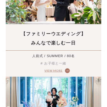
ブログ
052-562-5528
電話でフェア予約 :
【ファミリーウエディング】
平日 10:00 ～ 19:00 土日祝9:00 ～ 20:00
みんなで楽しむ一日
人前式 / SUMMER / 80名
# お子様と一緒