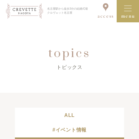
名古屋駅から徒歩3分の結婚式場
クルヴェット名古屋
access
menu
ブライダルフェア一覧を見る
topics
トピックス
クルヴェット名古屋の結婚式
コンセプト
セレモニー＆パーティ
ALL
ドレス＆アイテム
#イベント情報
料理・デザート