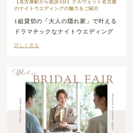
【名古屋駅から徒歩3分】クルヴェット名古屋
ブログ
のナイトウエディングの魅力をご紹介
1組貸切の「大人の隠れ家」で叶える
052-562-5528
ドラマチックなナイトウエディング
電話でフェア予約 :
平日 10:00 ～ 19:00 土日祝9:00 ～ 20:00
詳しく見る